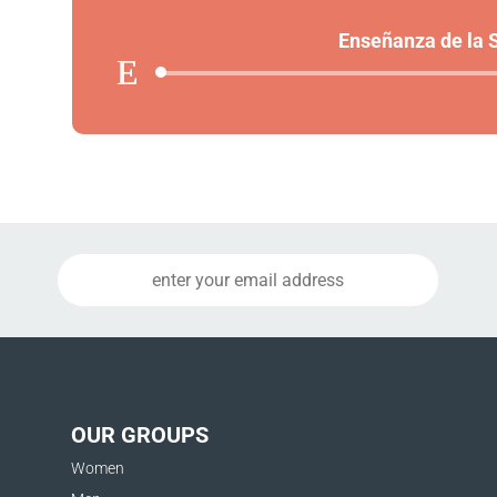
Enseñanza de la
Aud
Play
OUR GROUPS
Women