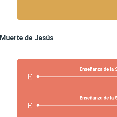
a Muerte de Jesús
Enseñanza de la
Aud
Play
Enseñanza de la
Aud
Play